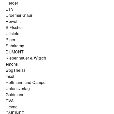
Herder
DTV
DroemerKnaur
Rowohlt
S.Fischer
Ullstein
Piper
Suhrkamp
DUMONT
Kiepenheuer & Witsch
emons
wbgTheiss
Insel
Hoffmann und Campe
Unionsverlag
Goldmann
DVA
Heyne
GMEINER