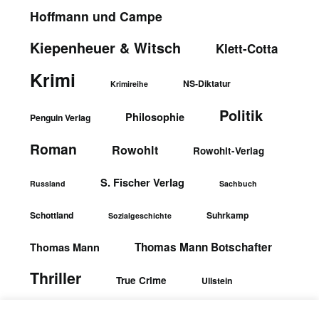
Hoffmann und Campe
Kiepenheuer & Witsch
Klett-Cotta
Krimi
NS-Diktatur
Krimireihe
Politik
Philosophie
Penguin Verlag
Roman
Rowohlt
Rowohlt-Verlag
S. Fischer Verlag
Russland
Sachbuch
Schottland
Suhrkamp
Sozialgeschichte
Thomas Mann Botschafter
Thomas Mann
Thriller
True Crime
Ullstein
wbgTheiss-Verlag
Ullstein-Verlag