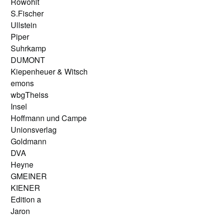
Rowohlt
S.Fischer
Ullstein
Piper
Suhrkamp
DUMONT
Kiepenheuer & Witsch
emons
wbgTheiss
Insel
Hoffmann und Campe
Unionsverlag
Goldmann
DVA
Heyne
GMEINER
KIENER
Edition a
Jaron