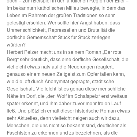
doch – zum Beispiel in der ländlichen Region der Eifel –
im bekannten katholischen Milieu bewegte, in dem das
Leben im Rahmen der großen Traditionen so sehr
gefestigt erschien. Wer sollte hier Angst haben, dass
Unmenschlichkeit, Repressalien und Brutalität die
dörfliche Gemeinschaft Stück für Stück zerlegen
würden?
Herbert Pelzer macht uns in seinem Roman „Der rote
Berg“ sehr deutlich, dass eine dörfliche Gesellschaft, die
vielleicht etwas naiv auf die Neuerungen reagiert,
genauso einem neuen Zeitgeist zum Opfer fallen kann,
wie die, oft durch Anonymität geprägte, städtische
Gesellschaft. Vielleicht ist es genau diese menschliche
Nähe im Dorf, die „den Wolf im Schafspelz“ erst weitaus
später erkennt, und ihm daher zuvor mehr freien Lauf
ließ. Und plötzlich erhält dieser historische Roman etwas
sehr Aktuelles, denn vielleicht neigen auch wir dazu,
Menschen, die uns nicht so bekannt sind, deutlicher als
Faschisten zu erkennen und zu bezeichnen, als die