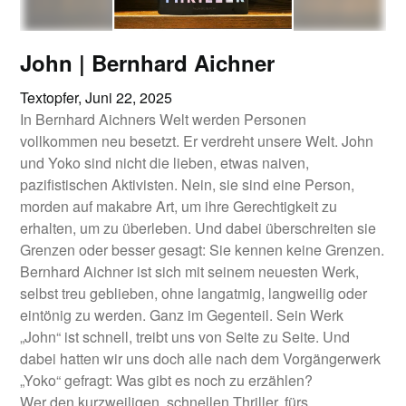
John | Bernhard Aichner
Textopfer,
Juni 22, 2025
In Bernhard Aichners Welt werden Personen
vollkommen neu besetzt. Er verdreht unsere Welt. John
und Yoko sind nicht die lieben, etwas naiven,
pazifistischen Aktivisten. Nein, sie sind eine Person,
morden auf makabre Art, um ihre Gerechtigkeit zu
erhalten, um zu überleben. Und dabei überschreiten sie
Grenzen oder besser gesagt: Sie kennen keine Grenzen.
Bernhard Aichner ist sich mit seinem neuesten Werk,
selbst treu geblieben, ohne langatmig, langweilig oder
eintönig zu werden. Ganz im Gegenteil. Sein Werk
„John“ ist schnell, treibt uns von Seite zu Seite. Und
dabei hatten wir uns doch alle nach dem Vorgängerwerk
„Yoko“ gefragt: Was gibt es noch zu erzählen?
Wer den kurzweiligen, schnellen Thriller, fürs