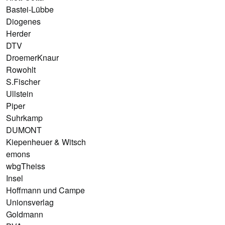
Bastei-Lübbe
Diogenes
Herder
DTV
DroemerKnaur
Rowohlt
S.Fischer
Ullstein
Piper
Suhrkamp
DUMONT
Kiepenheuer & Witsch
emons
wbgTheiss
Insel
Hoffmann und Campe
Unionsverlag
Goldmann