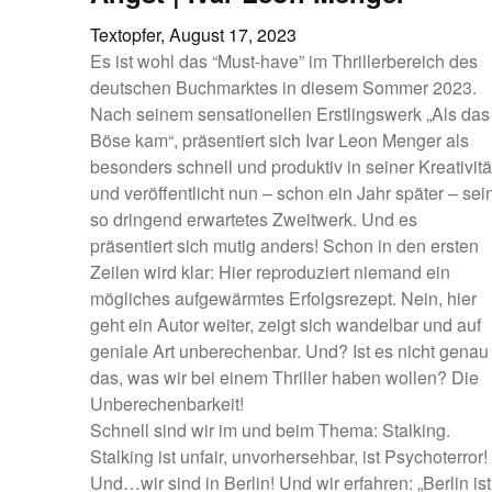
Textopfer,
August 17, 2023
Es ist wohl das “Must-have” im Thrillerbereich des
deutschen Buchmarktes in diesem Sommer 2023.
Nach seinem sensationellen Erstlingswerk „Als das
Böse kam“, präsentiert sich Ivar Leon Menger als
besonders schnell und produktiv in seiner Kreativitä
und veröffentlicht nun – schon ein Jahr später – sei
so dringend erwartetes Zweitwerk. Und es
präsentiert sich mutig anders! Schon in den ersten
Zeilen wird klar: Hier reproduziert niemand ein
mögliches aufgewärmtes Erfolgsrezept. Nein, hier
geht ein Autor weiter, zeigt sich wandelbar und auf
geniale Art unberechenbar. Und? Ist es nicht genau
das, was wir bei einem Thriller haben wollen? Die
Unberechenbarkeit!
Schnell sind wir im und beim Thema: Stalking.
Stalking ist unfair, unvorhersehbar, ist Psychoterror!
Und…wir sind in Berlin! Und wir erfahren: „Berlin ist