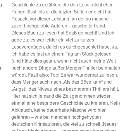
g
Geschichte zu erzählen, die den Leser nicht eher
Ruhen lässt, bis er die letzten Seiten erreicht hat.
Respekt vor dieser Leistung, an der so manche –
zuvor hochgelobte Autoren – gescheitert sind.
Dieses Buch zu lesen hat Spaß gemacht! Und ich
gebe zu: es war leider ein viel zu kurzes
Lesevergnügen, da ich es durchgesuchtet habe. Ja,
ich habe es fast an einem Tag am Stück gelesen
(und hätte dies getan, wenn nicht auch meine Welt
r
noch andere Dinge außer Menger-Thriller beinhalten
würde). Fazit also: Top! Es war wunderbar zu lesen,
dass Menger auch nach „Als das Böse kam“ und
„Angst“, das Niveau eines besonderen Thrillers hält.
Hier hat sich jemand die Zeit genommen wieder
einmal eine besondere Geschichte zu kreieren. Kein
Abklatsch, keine dauerhafte Masche wird hier
gefahren – wie bei manchen hochgehypten
deutschen Krimiautoren, die viel zu schnell „Neues“
auf den Markt bringen – sondern etwas Innovatives