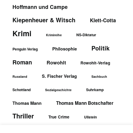
Hoffmann und Campe
Kiepenheuer & Witsch
Klett-Cotta
Krimi
NS-Diktatur
Krimireihe
Politik
Philosophie
Penguin Verlag
Roman
Rowohlt
Rowohlt-Verlag
S. Fischer Verlag
Russland
Sachbuch
Schottland
Suhrkamp
Sozialgeschichte
Thomas Mann Botschafter
Thomas Mann
Thriller
True Crime
Ullstein
wbgTheiss-Verlag
Ullstein-Verlag