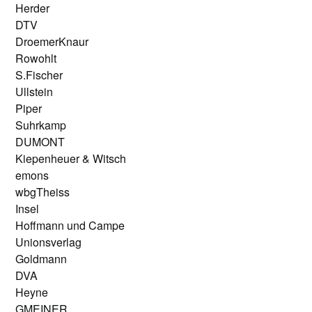
Herder
DTV
DroemerKnaur
Rowohlt
S.Fischer
Ullstein
Piper
Suhrkamp
DUMONT
Kiepenheuer & Witsch
emons
wbgTheiss
Insel
Hoffmann und Campe
Unionsverlag
Goldmann
DVA
Heyne
GMEINER