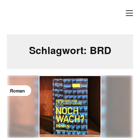
Skip
to
content
Schlagwort:
BRD
Roman