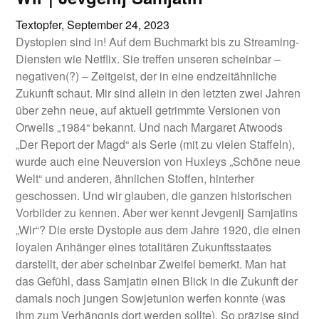
Textopfer,
September 24, 2023
Dystopien sind in! Auf dem Buchmarkt bis zu Streaming-
Diensten wie Netflix. Sie treffen unseren scheinbar –
negativen(?) – Zeitgeist, der in eine endzeitähnliche
Zukunft schaut. Mir sind allein in den letzten zwei Jahren
über zehn neue, auf aktuell getrimmte Versionen von
Orwells „1984“ bekannt. Und nach Margaret Atwoods
„Der Report der Magd“ als Serie (mit zu vielen Staffeln),
wurde auch eine Neuversion von Huxleys „Schöne neue
Welt“ und anderen, ähnlichen Stoffen, hinterher
geschossen. Und wir glauben, die ganzen historischen
Vorbilder zu kennen. Aber wer kennt Jevgenij Samjatins
„Wir“? Die erste Dystopie aus dem Jahre 1920, die einen
loyalen Anhänger eines totalitären Zukunftsstaates
darstellt, der aber scheinbar Zweifel bemerkt. Man hat
das Gefühl, dass Samjatin einen Blick in die Zukunft der
damals noch jungen Sowjetunion werfen konnte (was
ihm zum Verhängnis dort werden sollte). So präzise sind