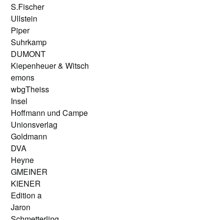
S.Fischer
Ullstein
Piper
Suhrkamp
DUMONT
Kiepenheuer & Witsch
emons
wbgTheiss
Insel
Hoffmann und Campe
Unionsverlag
Goldmann
DVA
Heyne
GMEINER
KIENER
Edition a
Jaron
Schmetterling