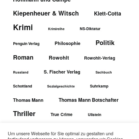
Kiepenheuer & Witsch
Klett-Cotta
Krimi
NS-Diktatur
Krimireihe
Politik
Philosophie
Penguin Verlag
Roman
Rowohlt
Rowohlt-Verlag
S. Fischer Verlag
Russland
Sachbuch
Schottland
Suhrkamp
Sozialgeschichte
Thomas Mann Botschafter
Thomas Mann
Thriller
True Crime
Ullstein
wbgTheiss-Verlag
Ullstein-Verlag
Um unsere Webseite für Sie optimal zu gestalten und
fortlaufend verbessern zu können, verwenden wir Cookies.