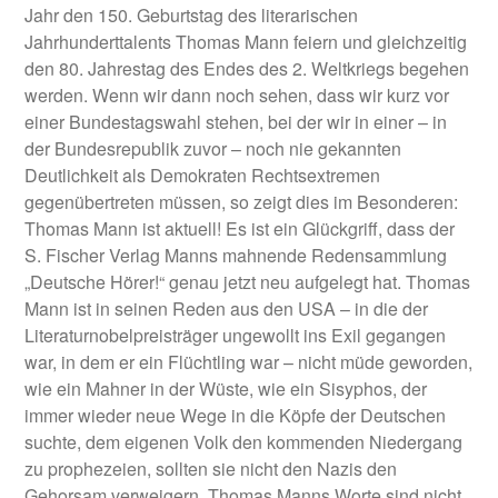
Jahr den 150. Geburtstag des literarischen
Jahrhunderttalents Thomas Mann feiern und gleichzeitig
den 80. Jahrestag des Endes des 2. Weltkriegs begehen
werden. Wenn wir dann noch sehen, dass wir kurz vor
einer Bundestagswahl stehen, bei der wir in einer – in
der Bundesrepublik zuvor – noch nie gekannten
Deutlichkeit als Demokraten Rechtsextremen
gegenübertreten müssen, so zeigt dies im Besonderen:
Thomas Mann ist aktuell! Es ist ein Glückgriff, dass der
S. Fischer Verlag Manns mahnende Redensammlung
„Deutsche Hörer!“ genau jetzt neu aufgelegt hat. Thomas
Mann ist in seinen Reden aus den USA – in die der
Literaturnobelpreisträger ungewollt ins Exil gegangen
war, in dem er ein Flüchtling war – nicht müde geworden,
wie ein Mahner in der Wüste, wie ein Sisyphos, der
immer wieder neue Wege in die Köpfe der Deutschen
suchte, dem eigenen Volk den kommenden Niedergang
zu prophezeien, sollten sie nicht den Nazis den
Gehorsam verweigern. Thomas Manns Worte sind nicht