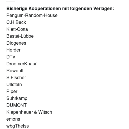
Bisherige Kooperationen mit folgenden Verlagen:
Penguin-Random-House
C.H.Beck
Klett-Cotta
Bastei-Lübbe
Diogenes
Herder
DTV
DroemerKnaur
Rowohlt
S.Fischer
Ullstein
Piper
Suhrkamp
DUMONT
Kiepenheuer & Witsch
emons
wbgTheiss