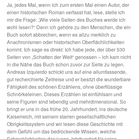
Ja, jedes Mal, wenn ich zum ersten Mal einen Autor, der
einen historischen Roman verfasst hat, lese, stelle ich
mir die Frage: „Wie viele Seiten des Buches werde ich
wohl lesen?“ Denn ich gehöre zu den Menschen, die ein
Buch sofort abbrechen, wenn es allzu merklich zu
Anachronismen oder historischen Oberflächlichkeiten
kommt. Ich sage es direkt: Ich habe jede, der über 530
Seiten von „Schatten der Welt“ genossen – ich kam nicht
in die Nähe das Buch schon zuvor zur Seite zu legen.
Andreas Izquierdo schickt uns auf eine allumfassende,
gut recherchierte Zeitreise und er besitzt die wunderbare
Fähigkeit des schönen Erzählens, ohne überflüssige
Schnörkeleinen. Dieses Erzählen ist einfühlsam und
seine Figuren sind lebendig und mehrdimensional. So
bringt er uns in das frühe 20. Jahrhundert, ins deutsche
Kaiserreich, mit seinem starren gesellschaftlichen
Obrigkeitssystem und wir lesen diese Geschichte mit
dem Gefühl um das bedrückende Wissen, welche
Schrecklichkeiten das junge Jahrhundert für seine