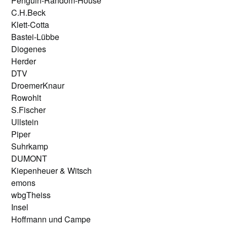
Penguin-Random-House
C.H.Beck
Klett-Cotta
Bastei-Lübbe
Diogenes
Herder
DTV
DroemerKnaur
Rowohlt
S.Fischer
Ullstein
Piper
Suhrkamp
DUMONT
Kiepenheuer & Witsch
emons
wbgTheiss
Insel
Hoffmann und Campe