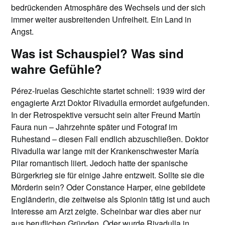
bedrückenden Atmosphäre des Wechsels und der sich
immer weiter ausbreitenden Unfreiheit. Ein Land in
Angst.
Was ist Schauspiel? Was sind
wahre Gefühle?
Pérez-Iruelas Geschichte startet schnell: 1939 wird der
engagierte Arzt Doktor Rivadulla ermordet aufgefunden.
In der Retrospektive versucht sein alter Freund Martín
Faura nun – Jahrzehnte später und Fotograf im
Ruhestand – diesen Fall endlich abzuschließen. Doktor
Rivadulla war lange mit der Krankenschwester María
Pilar romantisch liiert. Jedoch hatte der spanische
Bürgerkrieg sie für einige Jahre entzweit. Sollte sie die
Mörderin sein? Oder Constance Harper, eine gebildete
Engländerin, die zeitweise als Spionin tätig ist und auch
Interesse am Arzt zeigte. Scheinbar war dies aber nur
aus beruflichen Gründen. Oder wurde Rivadulla in