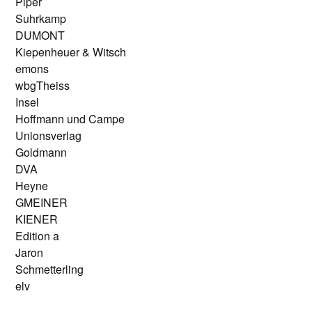
Piper
Suhrkamp
DUMONT
Kiepenheuer & Witsch
emons
wbgTheiss
Insel
Hoffmann und Campe
Unionsverlag
Goldmann
DVA
Heyne
GMEINER
KIENER
Edition a
Jaron
Schmetterling
elv