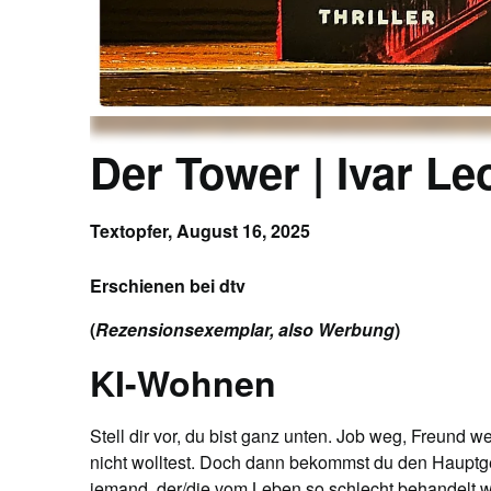
Der Tower | Ivar L
Textopfer,
August 16, 2025
Erschienen bei dtv
(
Rezensionsexemplar, also Werbung
)
KI-Wohnen
Stell dir vor, du bist ganz unten. Job weg, Freund
nicht wolltest. Doch dann bekommst du den Hauptge
jemand, der/die vom Leben so schlecht behandelt wur