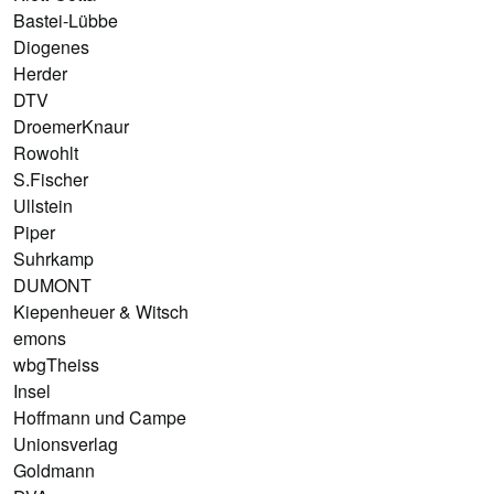
Bastei-Lübbe
Diogenes
Herder
DTV
DroemerKnaur
Rowohlt
S.Fischer
Ullstein
Piper
Suhrkamp
DUMONT
Kiepenheuer & Witsch
emons
wbgTheiss
Insel
Hoffmann und Campe
Unionsverlag
Goldmann