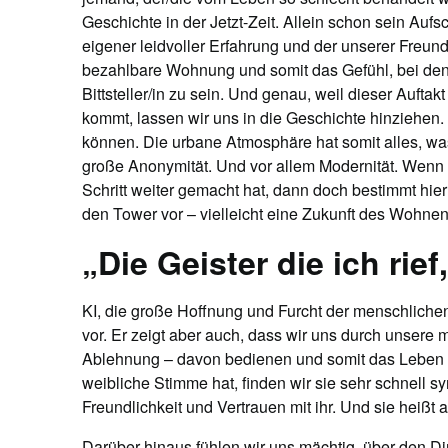
Geschichte in der Jetzt-Zeit. Allein schon sein Aufsc
eigener leidvoller Erfahrung und der unserer Freu
bezahlbare Wohnung und somit das Gefühl, bei den
Bittsteller/in zu sein. Und genau, weil dieser Aufta
kommt, lassen wir uns in die Geschichte hinziehen. D
können. Die urbane Atmosphäre hat somit alles, was
große Anonymität. Und vor allem Modernität. Wenn
Schritt weiter gemacht hat, dann doch bestimmt hier
den Tower vor – vielleicht eine Zukunft des Wohnen
„Die Geister die ich rief
KI, die große Hoffnung und Furcht der menschlichen
vor. Er zeigt aber auch, dass wir uns durch unsere m
Ablehnung – davon bedienen und somit das Leben e
weibliche Stimme hat, finden wir sie sehr schnell
Freundlichkeit und Vertrauen mit ihr. Und sie heiß
Darüber hinaus fühlen wir uns mächtig, über den Di