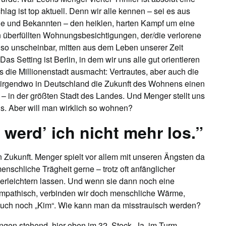
hlag ist top aktuell. Denn wir alle kennen – sei es aus
nde und Bekannten – den heiklen, harten Kampf um eine
 überfüllten Wohnungsbesichtigungen, der/die verlorene
kt so unscheinbar, mitten aus dem Leben unserer Zeit
as Setting ist Berlin, in dem wir uns alle gut orientieren
 die Millionenstadt ausmacht: Vertrautes, aber auch die
 irgendwo in Deutschland die Zukunft des Wohnens einen
 – in der größten Stadt des Landes. Und Menger stellt uns
s. Aber will man wirklich so wohnen?
, werd’ ich nicht mehr los.”
 Zukunft. Menger spielt vor allem mit unseren Ängsten da
enschliche Trägheit gerne – trotz oft anfänglicher
rleichtern lassen. Und wenn sie dann noch eine
 sympathisch, verbinden wir doch menschliche Wärme,
t auch noch „Kim“. Wie kann man da misstrauisch werden?
ngen stehend, hier oben im 32. Stock. Ja, im Turm