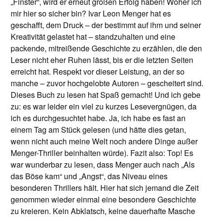
„Finster“, wird er erneut großen Erfolg haben! Woher ich
mir hier so sicher bin? Ivar Leon Menger hat es
geschafft, dem Druck – der bestimmt auf ihm und seiner
Kreativität gelastet hat – standzuhalten und eine
packende, mitreißende Geschichte zu erzählen, die den
Leser nicht eher Ruhen lässt, bis er die letzten Seiten
erreicht hat. Respekt vor dieser Leistung, an der so
manche – zuvor hochgelobte Autoren – gescheitert sind.
Dieses Buch zu lesen hat Spaß gemacht! Und ich gebe
zu: es war leider ein viel zu kurzes Lesevergnügen, da
ich es durchgesuchtet habe. Ja, ich habe es fast an
einem Tag am Stück gelesen (und hätte dies getan,
wenn nicht auch meine Welt noch andere Dinge außer
Menger-Thriller beinhalten würde). Fazit also: Top! Es
war wunderbar zu lesen, dass Menger auch nach „Als
das Böse kam“ und „Angst“, das Niveau eines
besonderen Thrillers hält. Hier hat sich jemand die Zeit
genommen wieder einmal eine besondere Geschichte
zu kreieren. Kein Abklatsch, keine dauerhafte Masche