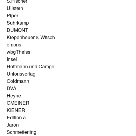
S.Fischer
Ullstein
Piper
Suhrkamp
DUMONT
Kiepenheuer & Witsch
emons
wbgTheiss
Insel
Hoffmann und Campe
Unionsverlag
Goldmann
DVA
Heyne
GMEINER
KIENER
Edition a
Jaron
Schmetterling