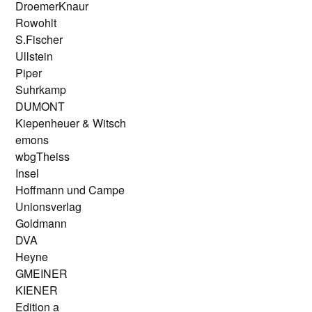
DroemerKnaur
Rowohlt
S.Fischer
Ullstein
Piper
Suhrkamp
DUMONT
Kiepenheuer & Witsch
emons
wbgTheiss
Insel
Hoffmann und Campe
Unionsverlag
Goldmann
DVA
Heyne
GMEINER
KIENER
Edition a