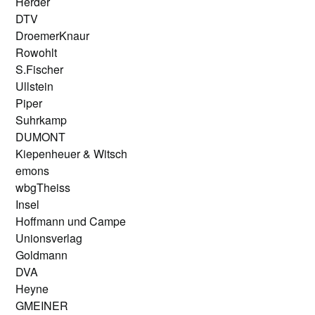
Herder
DTV
DroemerKnaur
Rowohlt
S.Fischer
Ullstein
Piper
Suhrkamp
DUMONT
Kiepenheuer & Witsch
emons
wbgTheiss
Insel
Hoffmann und Campe
Unionsverlag
Goldmann
DVA
Heyne
GMEINER