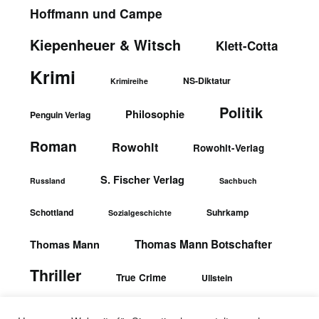
Hoffmann und Campe
Kiepenheuer & Witsch
Klett-Cotta
Krimi
NS-Diktatur
Krimireihe
Politik
Philosophie
Penguin Verlag
Roman
Rowohlt
Rowohlt-Verlag
S. Fischer Verlag
Russland
Sachbuch
Schottland
Suhrkamp
Sozialgeschichte
Thomas Mann Botschafter
Thomas Mann
Thriller
True Crime
Ullstein
wbgTheiss-Verlag
Ullstein-Verlag