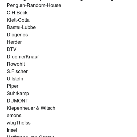
Penguin-Random-House
C.H.Beck
Klett-Cotta
Bastei-Lübbe
Diogenes
Herder
DTV
DroemerKnaur
Rowohlt
S.Fischer
Ullstein
Piper
Suhrkamp
DUMONT
Kiepenheuer & Witsch
emons
wbgTheiss
Insel