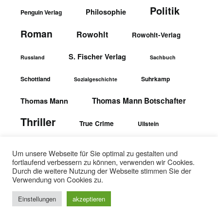
Politik
Philosophie
Penguin Verlag
Roman
Rowohlt
Rowohlt-Verlag
S. Fischer Verlag
Russland
Sachbuch
Schottland
Suhrkamp
Sozialgeschichte
Thomas Mann Botschafter
Thomas Mann
Thriller
True Crime
Ullstein
wbgTheiss-Verlag
Ullstein-Verlag
Um unsere Webseite für Sie optimal zu gestalten und
fortlaufend verbessern zu können, verwenden wir Cookies.
Durch die weitere Nutzung der Webseite stimmen Sie der
Verwendung von Cookies zu.
Einstellungen
akzeptieren
©2026 Textopfer
| WordPress Theme by
SuperbThemes