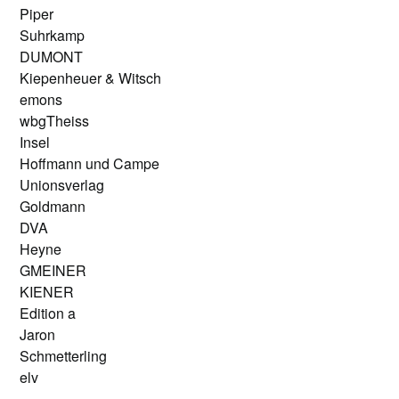
Piper
Suhrkamp
DUMONT
Kiepenheuer & Witsch
emons
wbgTheiss
Insel
Hoffmann und Campe
Unionsverlag
Goldmann
DVA
Heyne
GMEINER
KIENER
Edition a
Jaron
Schmetterling
elv