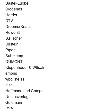
Bastei-Lübbe
Diogenes
Herder
DTV
DroemerKnaur
Rowohlt
S.Fischer
Ullstein
Piper
Suhrkamp
DUMONT
Kiepenheuer & Witsch
emons
wbgTheiss
Insel
Hoffmann und Campe
Unionsverlag
Goldmann
DVA