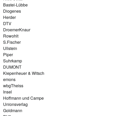
Bastei-Lübbe
Diogenes
Herder
DTV
DroemerKnaur
Rowohlt
S.Fischer
Ullstein
Piper
Suhrkamp
DUMONT
Kiepenheuer & Witsch
emons
wbgTheiss
Insel
Hoffmann und Campe
Unionsverlag
Goldmann