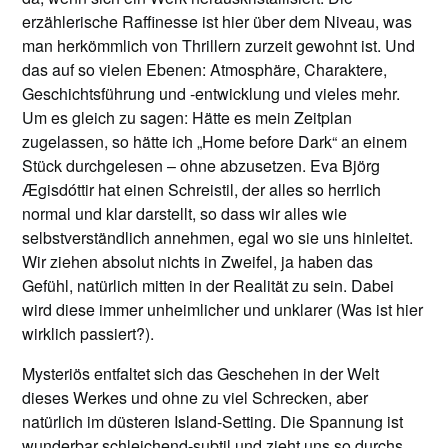
erzählerische Raffinesse ist hier über dem Niveau, was
man herkömmlich von Thrillern zurzeit gewohnt ist. Und
das auf so vielen Ebenen: Atmosphäre, Charaktere,
Geschichtsführung und -entwicklung und vieles mehr.
Um es gleich zu sagen: Hätte es mein Zeitplan
zugelassen, so hätte ich „Home before Dark“ an einem
Stück durchgelesen – ohne abzusetzen. Eva Björg
Ægisdóttir hat einen Schreistil, der alles so herrlich
normal und klar darstellt, so dass wir alles wie
selbstverständlich annehmen, egal wo sie uns hinleitet.
Wir ziehen absolut nichts in Zweifel, ja haben das
Gefühl, natürlich mitten in der Realität zu sein. Dabei
wird diese immer unheimlicher und unklarer (Was ist hier
wirklich passiert?).
Mysteriös entfaltet sich das Geschehen in der Welt
dieses Werkes und ohne zu viel Schrecken, aber
natürlich im düsteren Island-Setting. Die Spannung ist
wunderbar schleichend-subtil und zieht uns so durchs