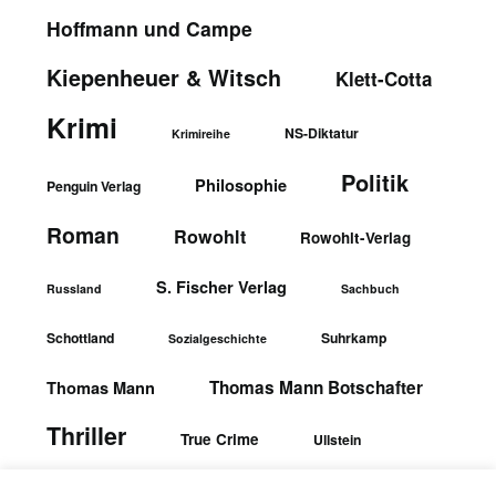
Hoffmann und Campe
Kiepenheuer & Witsch
Klett-Cotta
Krimi
NS-Diktatur
Krimireihe
Politik
Philosophie
Penguin Verlag
Roman
Rowohlt
Rowohlt-Verlag
S. Fischer Verlag
Russland
Sachbuch
Schottland
Suhrkamp
Sozialgeschichte
Thomas Mann Botschafter
Thomas Mann
Thriller
True Crime
Ullstein
wbgTheiss-Verlag
Ullstein-Verlag