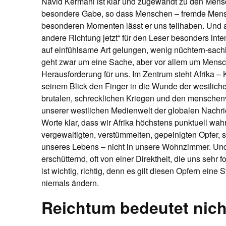
Navid Kermani ist klar und zugewandt zu den Mensche
besondere Gabe, so dass Menschen – fremde Mensc
besonderen Momenten lässt er uns teilhaben. Und al
andere Richtung jetzt“ für den Leser besonders inte
auf einfühlsame Art gelungen, wenig nüchtern-sach
geht zwar um eine Sache, aber vor allem um Mensc
Herausforderung für uns. Im Zentrum steht Afrika – K
seinem Blick den Finger in die Wunde der westlich
brutalen, schrecklichen Kriegen und den menschenv
unserer westlichen Medienwelt der globalen Nachri
Worte klar, dass wir Afrika höchstens punktuell wa
vergewaltigten, verstümmelten, gepeinigten Opfer, 
unseres Lebens – nicht in unsere Wohnzimmer. Und 
erschütternd, oft von einer Direktheit, die uns sehr 
ist wichtig, richtig, denn es gilt diesen Opfern ein
niemals ändern.
Reichtum bedeutet nich