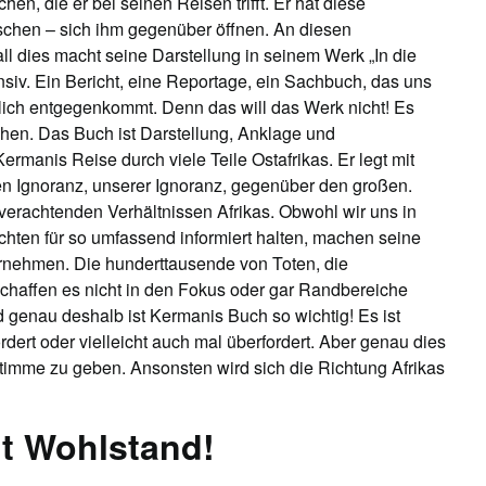
n, die er bei seinen Reisen trifft. Er hat diese
hen – sich ihm gegenüber öffnen. An diesen
l dies macht seine Darstellung in seinem Werk „In die
nsiv. Ein Bericht, eine Reportage, ein Sachbuch, das uns
lich entgegenkommt. Denn das will das Werk nicht! Es
hen. Das Buch ist Darstellung, Anklage und
ermanis Reise durch viele Teile Ostafrikas. Er legt mit
en Ignoranz, unserer Ignoranz, gegenüber den großen.
erachtenden Verhältnissen Afrikas. Obwohl wir uns in
chten für so umfassend informiert halten, machen seine
hrnehmen. Die hunderttausende von Toten, die
schaffen es nicht in den Fokus oder gar Randbereiche
genau deshalb ist Kermanis Buch so wichtig! Es ist
fordert oder vielleicht auch mal überfordert. Aber genau dies
e Stimme zu geben. Ansonsten wird sich die Richtung Afrikas
t Wohlstand!