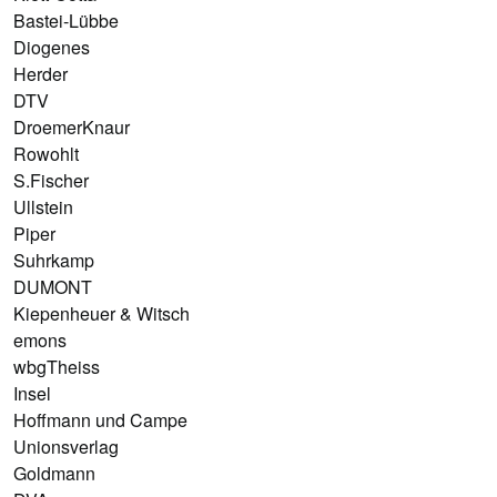
Bastei-Lübbe
Diogenes
Herder
DTV
DroemerKnaur
Rowohlt
S.Fischer
Ullstein
Piper
Suhrkamp
DUMONT
Kiepenheuer & Witsch
emons
wbgTheiss
Insel
Hoffmann und Campe
Unionsverlag
Goldmann