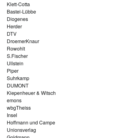
Klett-Cotta
Bastei-Lübbe
Diogenes
Herder
DTV
DroemerKnaur
Rowohlt
S.Fischer
Ullstein
Piper
Suhrkamp
DUMONT
Kiepenheuer & Witsch
emons
wbgTheiss
Insel
Hoffmann und Campe
Unionsverlag
Goldmann