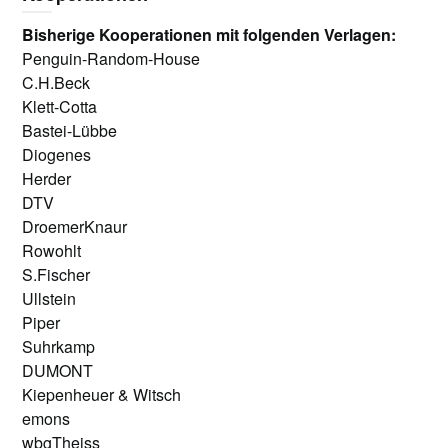
Bisherige Kooperationen mit folgenden Verlagen:
Penguin-Random-House
C.H.Beck
Klett-Cotta
Bastei-Lübbe
Diogenes
Herder
DTV
DroemerKnaur
Rowohlt
S.Fischer
Ullstein
Piper
Suhrkamp
DUMONT
Kiepenheuer & Witsch
emons
wbgTheiss