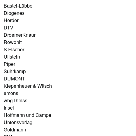
Bastei-Lübbe
Diogenes
Herder
DTV
DroemerKnaur
Rowohlt
S.Fischer
Ullstein
Piper
Suhrkamp
DUMONT
Kiepenheuer & Witsch
emons
wbgTheiss
Insel
Hoffmann und Campe
Unionsverlag
Goldmann