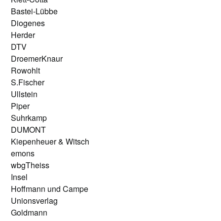
Bastei-Lübbe
Diogenes
Herder
DTV
DroemerKnaur
Rowohlt
S.Fischer
Ullstein
Piper
Suhrkamp
DUMONT
Kiepenheuer & Witsch
emons
wbgTheiss
Insel
Hoffmann und Campe
Unionsverlag
Goldmann