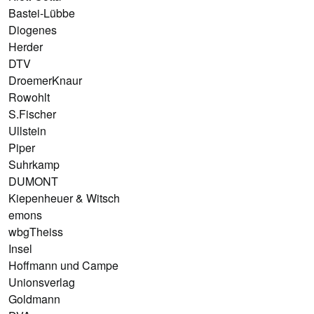
Bastei-Lübbe
Diogenes
Herder
DTV
DroemerKnaur
Rowohlt
S.Fischer
Ullstein
Piper
Suhrkamp
DUMONT
Kiepenheuer & Witsch
emons
wbgTheiss
Insel
Hoffmann und Campe
Unionsverlag
Goldmann