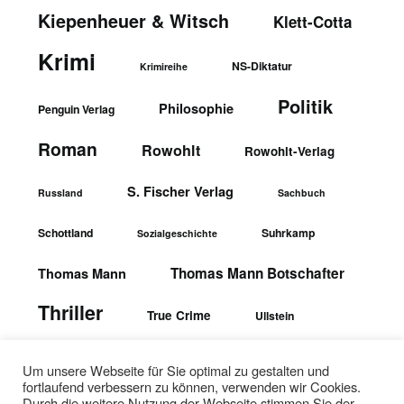
Kiepenheuer & Witsch
Klett-Cotta
Krimi
NS-Diktatur
Krimireihe
Politik
Philosophie
Penguin Verlag
Roman
Rowohlt
Rowohlt-Verlag
S. Fischer Verlag
Russland
Sachbuch
Schottland
Suhrkamp
Sozialgeschichte
Thomas Mann Botschafter
Thomas Mann
Thriller
True Crime
Ullstein
wbgTheiss-Verlag
Ullstein-Verlag
Um unsere Webseite für Sie optimal zu gestalten und
fortlaufend verbessern zu können, verwenden wir Cookies.
Durch die weitere Nutzung der Webseite stimmen Sie der