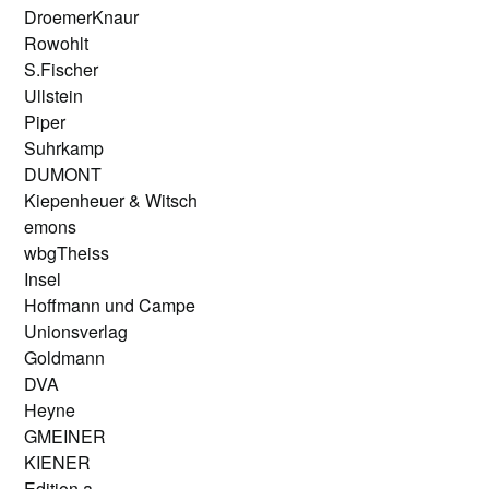
DroemerKnaur
Rowohlt
S.Fischer
Ullstein
Piper
Suhrkamp
DUMONT
Kiepenheuer & Witsch
emons
wbgTheiss
Insel
Hoffmann und Campe
Unionsverlag
Goldmann
DVA
Heyne
GMEINER
KIENER
Edition a