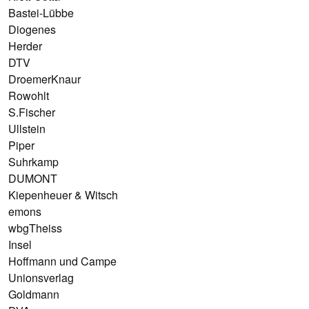
Bastei-Lübbe
Diogenes
Herder
DTV
DroemerKnaur
Rowohlt
S.Fischer
Ullstein
Piper
Suhrkamp
DUMONT
Kiepenheuer & Witsch
emons
wbgTheiss
Insel
Hoffmann und Campe
Unionsverlag
Goldmann