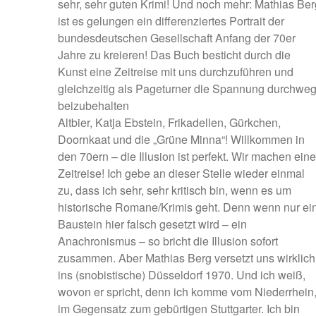
sehr, sehr guten Krimi! Und noch mehr: Mathias Ber
ist es gelungen ein differenziertes Portrait der
bundesdeutschen Gesellschaft Anfang der 70er
Jahre zu kreieren! Das Buch besticht durch die
Kunst eine Zeitreise mit uns durchzuführen und
gleichzeitig als Pageturner die Spannung durchwe
beizubehalten
Altbier, Katja Ebstein, Frikadellen, Gürkchen,
Doornkaat und die „Grüne Minna“! Willkommen in
den 70ern – die Illusion ist perfekt. Wir machen eine
Zeitreise! Ich gebe an dieser Stelle wieder einmal
zu, dass ich sehr, sehr kritisch bin, wenn es um
historische Romane/Krimis geht. Denn wenn nur ei
Baustein hier falsch gesetzt wird – ein
Anachronismus – so bricht die Illusion sofort
zusammen. Aber Mathias Berg versetzt uns wirklich
ins (snobistische) Düsseldorf 1970. Und ich weiß,
wovon er spricht, denn ich komme vom Niederrhein
im Gegensatz zum gebürtigen Stuttgarter. Ich bin