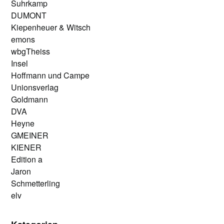
Suhrkamp
DUMONT
Kiepenheuer & Witsch
emons
wbgTheiss
Insel
Hoffmann und Campe
Unionsverlag
Goldmann
DVA
Heyne
GMEINER
KIENER
Edition a
Jaron
Schmetterling
elv