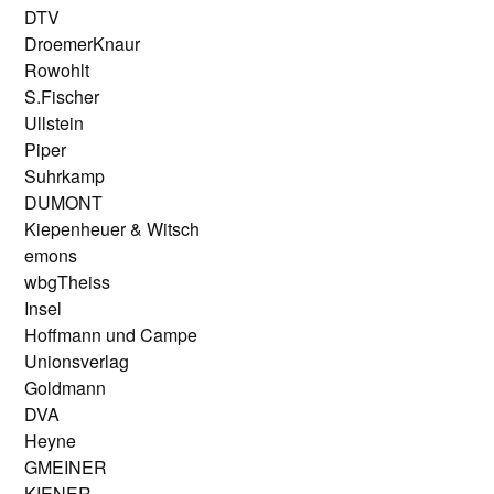
DTV
DroemerKnaur
Rowohlt
S.Fischer
Ullstein
Piper
Suhrkamp
DUMONT
Kiepenheuer & Witsch
emons
wbgTheiss
Insel
Hoffmann und Campe
Unionsverlag
Goldmann
DVA
Heyne
GMEINER
KIENER