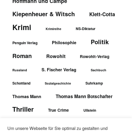
Hoffmann und Campe
Kiepenheuer & Witsch
Klett-Cotta
Krimi
NS-Diktatur
Krimireihe
Politik
Philosophie
Penguin Verlag
Roman
Rowohlt
Rowohlt-Verlag
S. Fischer Verlag
Russland
Sachbuch
Schottland
Suhrkamp
Sozialgeschichte
Thomas Mann Botschafter
Thomas Mann
Thriller
True Crime
Ullstein
wbgTheiss-Verlag
Ullstein-Verlag
Um unsere Webseite für Sie optimal zu gestalten und