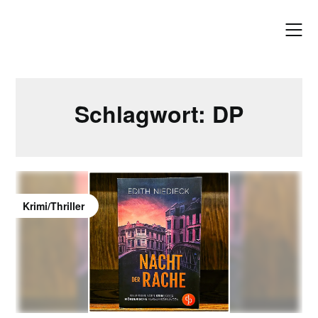
Skip
to
content
Schlagwort:
DP
Krimi/Thriller