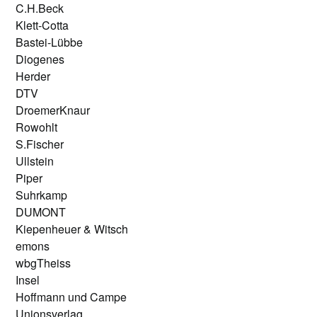
C.H.Beck
Klett-Cotta
Bastei-Lübbe
Diogenes
Herder
DTV
DroemerKnaur
Rowohlt
S.Fischer
Ullstein
Piper
Suhrkamp
DUMONT
Kiepenheuer & Witsch
emons
wbgTheiss
Insel
Hoffmann und Campe
Unionsverlag