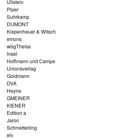
Ullstein
Piper
Suhrkamp
DUMONT
Kiepenheuer & Witsch
emons
wbgTheiss
Insel
Hoffmann und Campe
Unionsverlag
Goldmann
DVA
Heyne
GMEINER
KIENER
Edition a
Jaron
Schmetterling
elv