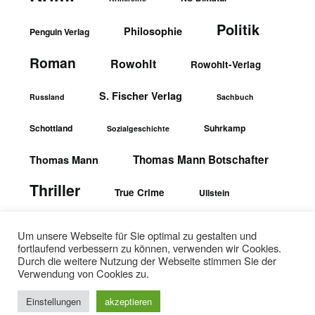
Politik
Philosophie
Penguin Verlag
Roman
Rowohlt
Rowohlt-Verlag
S. Fischer Verlag
Russland
Sachbuch
Schottland
Suhrkamp
Sozialgeschichte
Thomas Mann Botschafter
Thomas Mann
Thriller
True Crime
Ullstein
wbgTheiss-Verlag
Ullstein-Verlag
Um unsere Webseite für Sie optimal zu gestalten und
fortlaufend verbessern zu können, verwenden wir Cookies.
Durch die weitere Nutzung der Webseite stimmen Sie der
Verwendung von Cookies zu.
Einstellungen
akzeptieren
©2026 Textopfer
| WordPress Theme by
SuperbThemes