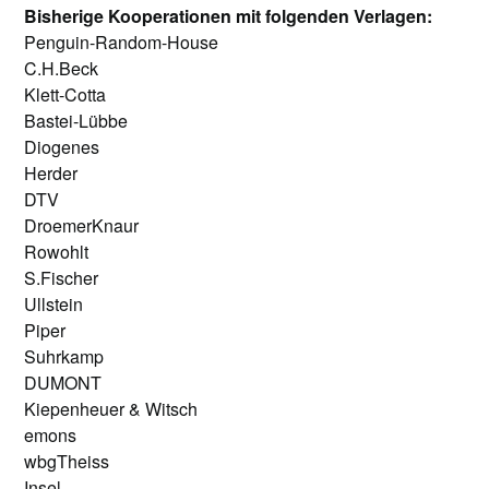
Bisherige Kooperationen mit folgenden Verlagen:
Penguin-Random-House
C.H.Beck
Klett-Cotta
Bastei-Lübbe
Diogenes
Herder
DTV
DroemerKnaur
Rowohlt
S.Fischer
Ullstein
Piper
Suhrkamp
DUMONT
Kiepenheuer & Witsch
emons
wbgTheiss
Insel