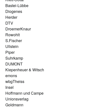
Bastei-Lübbe
Diogenes
Herder
DTV
DroemerKnaur
Rowohlt
S.Fischer
Ullstein
Piper
Suhrkamp
DUMONT
Kiepenheuer & Witsch
emons
wbgTheiss
Insel
Hoffmann und Campe
Unionsverlag
Goldmann