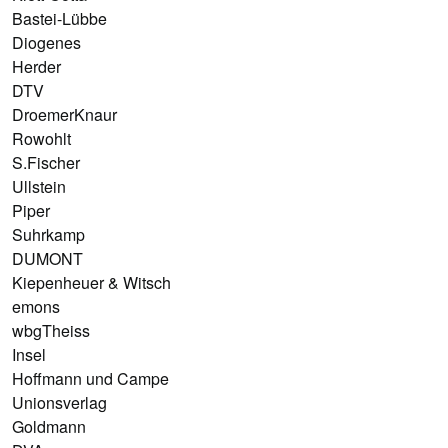
Bastei-Lübbe
Diogenes
Herder
DTV
DroemerKnaur
Rowohlt
S.Fischer
Ullstein
Piper
Suhrkamp
DUMONT
Kiepenheuer & Witsch
emons
wbgTheiss
Insel
Hoffmann und Campe
Unionsverlag
Goldmann