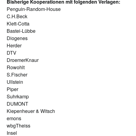
Bisherige Kooperationen mit folgenden Verlagen:
Penguin-Random-House
C.H.Beck
Klett-Cotta
Bastei-Lübbe
Diogenes
Herder
DTV
DroemerKnaur
Rowohlt
S.Fischer
Ullstein
Piper
Suhrkamp
DUMONT
Kiepenheuer & Witsch
emons
wbgTheiss
Insel