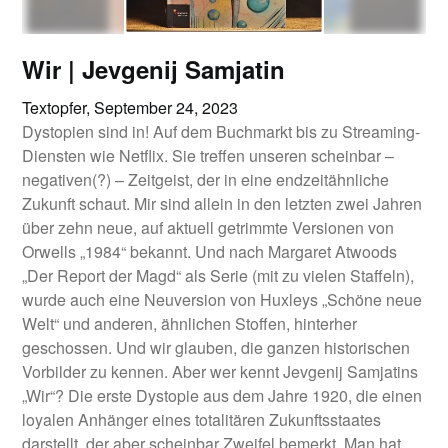
Wir | Jevgenij Samjatin
Textopfer,
September 24, 2023
Dystopien sind in! Auf dem Buchmarkt bis zu Streaming-
Diensten wie Netflix. Sie treffen unseren scheinbar –
negativen(?) – Zeitgeist, der in eine endzeitähnliche
Zukunft schaut. Mir sind allein in den letzten zwei Jahren
über zehn neue, auf aktuell getrimmte Versionen von
Orwells „1984“ bekannt. Und nach Margaret Atwoods
„Der Report der Magd“ als Serie (mit zu vielen Staffeln),
wurde auch eine Neuversion von Huxleys „Schöne neue
Welt“ und anderen, ähnlichen Stoffen, hinterher
geschossen. Und wir glauben, die ganzen historischen
Vorbilder zu kennen. Aber wer kennt Jevgenij Samjatins
„Wir“? Die erste Dystopie aus dem Jahre 1920, die einen
loyalen Anhänger eines totalitären Zukunftsstaates
darstellt, der aber scheinbar Zweifel bemerkt. Man hat