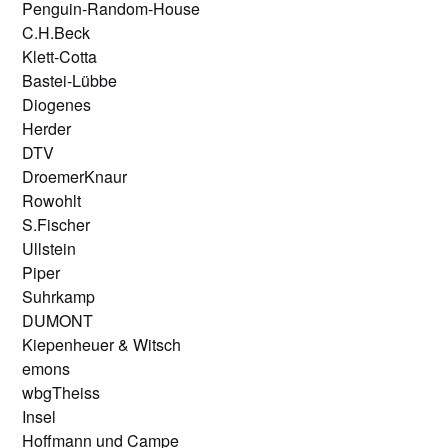
Penguin-Random-House
C.H.Beck
Klett-Cotta
Bastei-Lübbe
Diogenes
Herder
DTV
DroemerKnaur
Rowohlt
S.Fischer
Ullstein
Piper
Suhrkamp
DUMONT
Kiepenheuer & Witsch
emons
wbgTheiss
Insel
Hoffmann und Campe