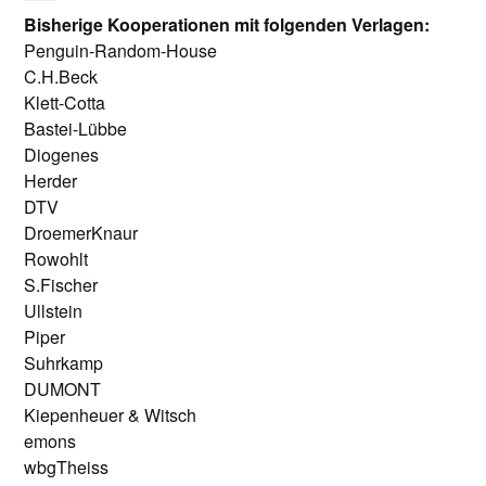
Bisherige Kooperationen mit folgenden Verlagen:
Penguin-Random-House
C.H.Beck
Klett-Cotta
Bastei-Lübbe
Diogenes
Herder
DTV
DroemerKnaur
Rowohlt
S.Fischer
Ullstein
Piper
Suhrkamp
DUMONT
Kiepenheuer & Witsch
emons
wbgTheiss