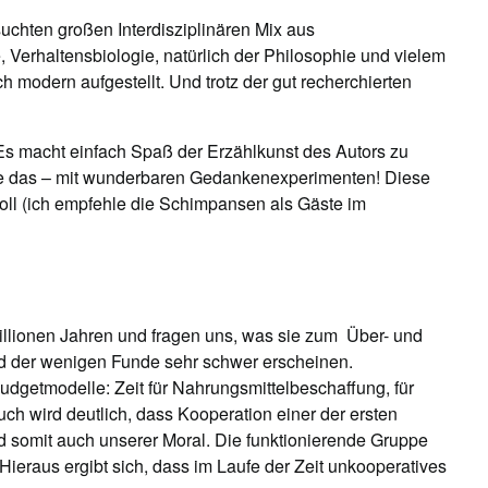
uchten großen Interdisziplinären Mix aus
, Verhaltensbiologie, natürlich der Philosophie und vielem
h modern aufgestellt. Und trotz der gut recherchierten
. Es macht einfach Spaß der Erzählkunst des Autors zu
iebe das – mit wunderbaren Gedankenexperimenten! Diese
svoll (ich empfehle die Schimpansen als Gäste im
Millionen Jahren und fragen uns, was sie zum Über- und
 der wenigen Funde sehr schwer erscheinen.
dgetmodelle: Zeit für Nahrungsmittelbeschaffung, für
ch wird deutlich, dass Kooperation einer der ersten
d somit auch unserer Moral. Die funktionierende Gruppe
Hieraus ergibt sich, dass im Laufe der Zeit unkooperatives