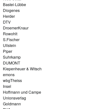
Bastei-Lübbe
Diogenes
Herder
DTV
DroemerKnaur
Rowohlt
S.Fischer
Ullstein
Piper
Suhrkamp
DUMONT
Kiepenheuer & Witsch
emons
wbgTheiss
Insel
Hoffmann und Campe
Unionsverlag
Goldmann