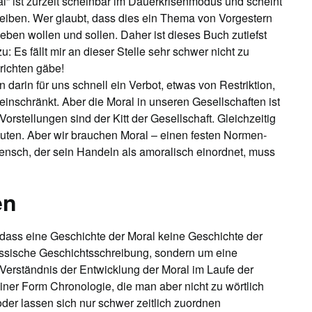
l” ist zurzeit scheinbar im Dauerkrisenmodus und scheint
zureiben. Wer glaubt, dass dies ein Thema von Vorgestern
eben wollen und sollen. Daher ist dieses Buch zutiefst
: Es fällt mir an dieser Stelle sehr schwer nicht zu
erichten gäbe!
 darin für uns schnell ein Verbot, etwas von Restriktion,
 einschränkt. Aber die Moral in unseren Gesellschaften ist
rstellungen sind der Kitt der Gesellschaft. Gleichzeitig
uten. Aber wir brauchen Moral – einen festen Normen-
nsch, der sein Handeln als amoralisch einordnet, muss
.
en
dass eine Geschichte der Moral keine Geschichte der
lassische Geschichtsschreibung, sondern um eine
Verständnis der Entwicklung der Moral im Laufe der
iner Form Chronologie, die man aber nicht zu wörtlich
oder lassen sich nur schwer zeitlich zuordnen