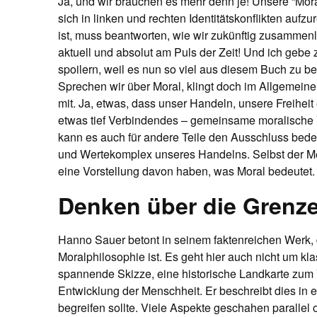
Ja, und wir brauchen es mehr denn je!
Unsere “Mora
sich in linken und rechten Identitätskonflikten auf
ist, muss beantworten, wie wir zukünftig zusammenl
aktuell und absolut am Puls der Zeit! Und ich gebe zu
spoilern, weil es nun so viel aus diesem Buch zu b
Sprechen wir über Moral, klingt doch im Allgemeinen
mit. Ja, etwas, dass unser Handeln, unsere Freiheit
etwas tief Verbindendes – gemeinsame moralische Vo
kann es auch für andere Teile den Ausschluss bede
und Wertekomplex unseres Handelns. Selbst der Me
eine Vorstellung davon haben, was Moral bedeutet
Denken über die Grenz
Hanno Sauer betont in seinem faktenreichen Werk, 
Moralphilosophie ist. Es geht hier auch nicht um k
spannende Skizze, eine historische Landkarte zum 
Entwicklung der Menschheit. Er beschreibt dies in e
begreifen sollte. Viele Aspekte geschahen parallel 