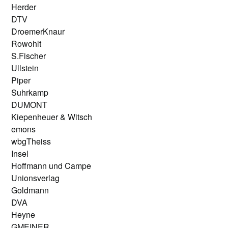
Herder
DTV
DroemerKnaur
Rowohlt
S.Fischer
Ullstein
Piper
Suhrkamp
DUMONT
Kiepenheuer & Witsch
emons
wbgTheiss
Insel
Hoffmann und Campe
Unionsverlag
Goldmann
DVA
Heyne
GMEINER