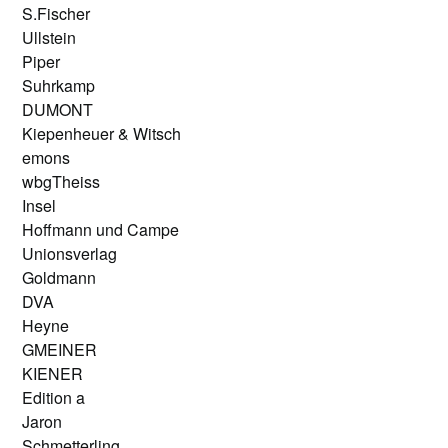
S.Fischer
Ullstein
Piper
Suhrkamp
DUMONT
Kiepenheuer & Witsch
emons
wbgTheiss
Insel
Hoffmann und Campe
Unionsverlag
Goldmann
DVA
Heyne
GMEINER
KIENER
Edition a
Jaron
Schmetterling