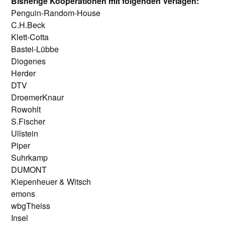
Bisherige Kooperationen mit folgenden Verlagen:
Penguin-Random-House
C.H.Beck
Klett-Cotta
Bastei-Lübbe
Diogenes
Herder
DTV
DroemerKnaur
Rowohlt
S.Fischer
Ullstein
Piper
Suhrkamp
DUMONT
Kiepenheuer & Witsch
emons
wbgTheiss
Insel