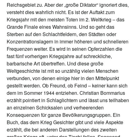
Reichsgebiet zu. Aber der „große Diktator“ ignoriert dies,
versteht dies wahrlich nicht. Es ist der Auftakt zum
Kriegsjahr mit den meisten Toten im 2. Weltkrieg – das
Grande Finale eines Wahnsinns. Und so geht das
Sterben auf den Schlachtfeldern, den Städten oder
Konzentrationslagern in immer höheren und schnelleren
Frequenzen weiter. Es wird in seinen Opferzahlen die
fast fünf vorherigen Kriegsjahre auf schreckliche,
barbarische Art übertreffen. Und diese große
Weltgeschichte ist mit so unzählig vielen Menschen
verbunden, von denen einige hier in den Mittelpunkt
gestellt werden. Ob Freund, ob Feind – keiner kann sich
dem im Sommer 1944 entziehen. Christian Bommarius
erzählt pointiert in Schlaglichtern und lässt uns teilhaben
an einzelnen Schicksalen und verheerenden
Konsequenzen für ganze Bevölkerungsgruppen. Ein
Buch, das dem Krieg Gesichter gibt und viele Aspekte
erzählt, die bei anderen Darstellungen des zweiten
großen Kriegs oft „unter den Tisch“ fallen. Spannend,