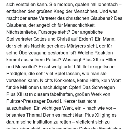
sich vorstellen kann. Sie morden, quälen millionenfach –
entfachen den größten Krieg der Menschheit. Und was
macht der erste Vertreter des christlichen Glaubens? Des
Glaubens, der angeblich für Menschlichkeit,
Nächstenliebe, Fürsorge steht? Der angebliche
Stellvertreter Gottes und Christi auf Erden? Ein Mann,
der sich als Nachfolger eines Märtyrers sieht, der für
seine Überzeugung gestorben ist? Welche Reaktion
kommt aus seinem Palast? Was sagt Pius XII zu Hitler
und Mussolini? Er schweigt oder hält tief exegetische
Predigten, die sehr viel Spiel lassen, wie man sie
verstehen kann. Nichts Konkretes, keine Hilfe, kein Wort
für die Millionen unschuldigen Opfer! Das Schweigen
Pius XII ist in diesem fabelhaften, großen Werk von
Pulitzer-Preisträger David I. Kerzer fast nicht
auszuhalten! Ein wichtiges Werk, ein – nach wie vor –
brisantes Thema! Denn es macht klar: Pius XII ging es
darum seine Institution zu retten – vielleicht sich zu
retten, aber nicht um die wehrlosen Opfer der Faschisten