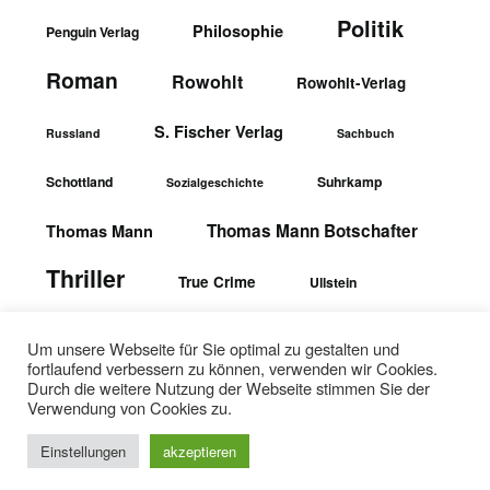
Politik
Philosophie
Penguin Verlag
Roman
Rowohlt
Rowohlt-Verlag
S. Fischer Verlag
Russland
Sachbuch
Schottland
Suhrkamp
Sozialgeschichte
Thomas Mann Botschafter
Thomas Mann
Thriller
True Crime
Ullstein
wbgTheiss-Verlag
Ullstein-Verlag
Um unsere Webseite für Sie optimal zu gestalten und
fortlaufend verbessern zu können, verwenden wir Cookies.
Durch die weitere Nutzung der Webseite stimmen Sie der
Verwendung von Cookies zu.
Einstellungen
akzeptieren
©2026 Textopfer
| WordPress Theme by
SuperbThemes