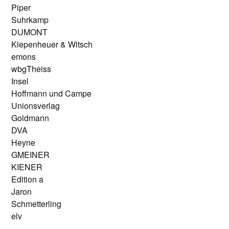
Piper
Suhrkamp
DUMONT
Kiepenheuer & Witsch
emons
wbgTheiss
Insel
Hoffmann und Campe
Unionsverlag
Goldmann
DVA
Heyne
GMEINER
KIENER
Edition a
Jaron
Schmetterling
elv