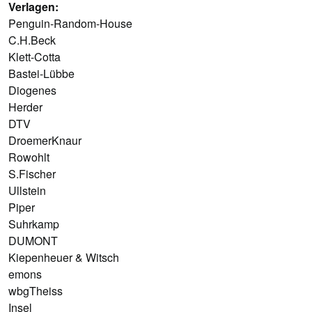
Verlagen:
Penguin-Random-House
C.H.Beck
Klett-Cotta
Bastei-Lübbe
Diogenes
Herder
DTV
DroemerKnaur
Rowohlt
S.Fischer
Ullstein
Piper
Suhrkamp
DUMONT
Kiepenheuer & Witsch
emons
wbgTheiss
Insel