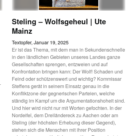
Steling – Wolfsgeheul | Ute
Mainz
Textopfer,
Januar 19, 2025
Er ist das Thema, mit dem man in Sekundenschnelle
in den ländlichen Gebieten unseres Landes ganze
Gesellschaften sprengen, entzweien und auf
Konfrontation bringen kann: Der Wolf! Schaden und
Feind oder schützenswert und wichtig? Kommissar
–
Steffens gerät in seinem Einsatz genau in die
Konfliktzone der gegnerischen Parteien, welche
ständig im Kampf um die Argumentationshoheit sind.
Und hier wird nicht nur mit Worten gefochten. In der
Nordeifel, dem Dreiländereck zu Aachen oder am
Steling (der höchsten Erhebung dieser Gegend),
stehen sich die Menschen mit ihrer Position