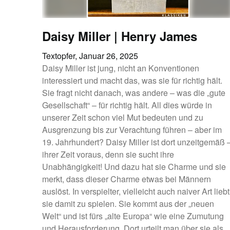
Daisy Miller | Henry James
Textopfer,
Januar 26, 2025
Daisy Miller ist jung, nicht an Konventionen
interessiert und macht das, was sie für richtig hält.
Sie fragt nicht danach, was andere – was die „gute
Gesellschaft“ – für richtig hält. All dies würde in
unserer Zeit schon viel Mut bedeuten und zu
Ausgrenzung bis zur Verachtung führen – aber im
19. Jahrhundert? Daisy Miller ist dort unzeitgemäß 
ihrer Zeit voraus, denn sie sucht ihre
Unabhängigkeit! Und dazu hat sie Charme und sie
merkt, dass dieser Charme etwas bei Männern
auslöst. In verspielter, vielleicht auch naiver Art liebt
sie damit zu spielen. Sie kommt aus der „neuen
Welt“ und ist fürs „alte Europa“ wie eine Zumutung
und Herausforderung. Dort urteilt man über sie als