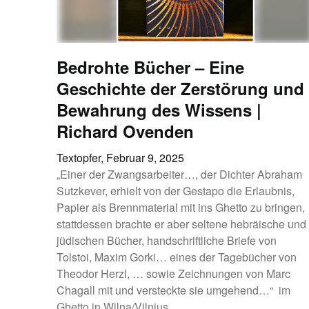
Bedrohte Bücher – Eine
Geschichte der Zerstörung und
Bewahrung des Wissens |
Richard Ovenden
Textopfer,
Februar 9, 2025
„Einer der Zwangsarbeiter…, der Dichter Abraham
Sutzkever, erhielt von der Gestapo die Erlaubnis,
Papier als Brennmaterial mit ins Ghetto zu bringen,
stattdessen brachte er aber seltene hebräische und
jüdischen Bücher, handschriftliche Briefe von
Tolstoi, Maxim Gorki… eines der Tagebücher von
Theodor Herzl, … sowie Zeichnungen von Marc
Chagall mit und versteckte sie umgehend…“ im
Ghetto in Wilna/Vilnius.