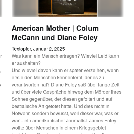
American Mother | Colum
McCann und Diane Foley
Textopfer,
Januar 2, 2025
r
Was kann ein Mensch ertragen? Wieviel Leid kann
er aushalten?
,
Und wieviel davon kann er später verzeihen, wenn
er/sie den Menschen kennenlernt, der es zu
s
verantworten hat? Diane Foley saß über lange Zeit
und über viele Gespräche hinweg dem Mörder ihres
Sohnes gegenüber, der diesen gefoltert und auf
bestialische Art getötet hatte. Und dies nicht in
Notwehr, sondern bewusst, weil dieser war, was er
war – ein amerikanischer Journalist. James Foley
wollte über Menschen in einem Kriegsgebiet