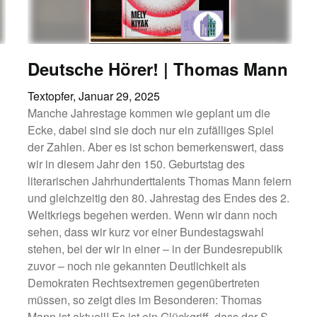
Deutsche Hörer! | Thomas Mann
Textopfer,
Januar 29, 2025
Manche Jahrestage kommen wie geplant um die
Ecke, dabei sind sie doch nur ein zufälliges Spiel
der Zahlen. Aber es ist schon bemerkenswert, dass
wir in diesem Jahr den 150. Geburtstag des
literarischen Jahrhunderttalents Thomas Mann feiern
und gleichzeitig den 80. Jahrestag des Endes des 2.
Weltkriegs begehen werden. Wenn wir dann noch
sehen, dass wir kurz vor einer Bundestagswahl
stehen, bei der wir in einer – in der Bundesrepublik
zuvor – noch nie gekannten Deutlichkeit als
Demokraten Rechtsextremen gegenübertreten
müssen, so zeigt dies im Besonderen: Thomas
Mann ist aktuell! Es ist ein Glückgriff, dass der S.