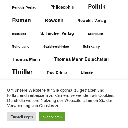
Politik
Philosophie
Penguin Verlag
Roman
Rowohlt
Rowohlt-Verlag
S. Fischer Verlag
Russland
Sachbuch
Schottland
Suhrkamp
Sozialgeschichte
Thomas Mann Botschafter
Thomas Mann
Thriller
True Crime
Ullstein
wbgTheiss-Verlag
Ullstein-Verlag
Um unsere Webseite für Sie optimal zu gestalten und
fortlaufend verbessern zu können, verwenden wir Cookies.
Durch die weitere Nutzung der Webseite stimmen Sie der
Verwendung von Cookies zu.
Einstellungen
akzeptieren
©2026 Textopfer
| WordPress Theme by
SuperbThemes