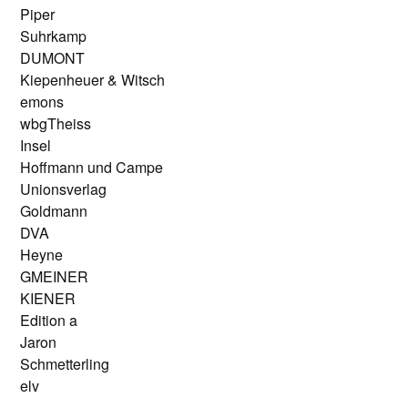
Piper
Suhrkamp
DUMONT
Kiepenheuer & Witsch
emons
wbgTheiss
Insel
Hoffmann und Campe
Unionsverlag
Goldmann
DVA
Heyne
GMEINER
KIENER
Edition a
Jaron
Schmetterling
elv