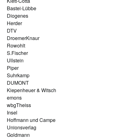
Klett-Cotta
Bastei-Lübbe
Diogenes
Herder
DTV
DroemerKnaur
Rowohlt
S.Fischer
Ullstein
Piper
Suhrkamp
DUMONT
Kiepenheuer & Witsch
emons
wbgTheiss
Insel
Hoffmann und Campe
Unionsverlag
Goldmann