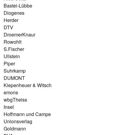
Bastei-Lübbe
Diogenes
Herder
DTV
DroemerKnaur
Rowohlt
S.Fischer
Ullstein
Piper
Suhrkamp
DUMONT
Kiepenheuer & Witsch
emons
wbgTheiss
Insel
Hoffmann und Campe
Unionsverlag
Goldmann