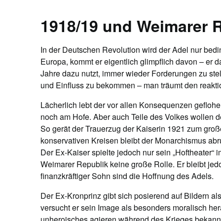
1918/19 und Weimarer 
In der Deutschen Revolution wird der Adel nur bed
Europa, kommt er eigentlich glimpflich davon – er da
Jahre dazu nutzt, immer wieder Forderungen zu st
und Einfluss zu bekommen – man träumt den reakti
Lächerlich lebt der vor allen Konsequenzen gefloh
noch am Hofe. Aber auch Teile des Volkes wollen de
So gerät der Trauerzug der Kaiserin 1921 zum große
konservativen Kreisen bleibt der Monarchismus abru
Der Ex-Kaiser spielte jedoch nur sein „Hoftheater“
Weimarer Republik keine große Rolle. Er bleibt jed
finanzkräftiger Sohn sind die Hoffnung des Adels.
Der Ex-Kronprinz gibt sich posierend auf Bildern al
versucht er sein Image als besonders moralisch hera
unheroisches agieren während des Krieges bekannt,