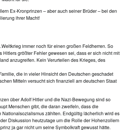
ollern Ex-Kronprinzen – aber auch seiner Brüder – bei den
lierung ihrer Macht!
.Weltkrieg immer noch für einen großen Feldherren. So
s Hitlers größter Fehler gewesen sei, dass er sich nicht mit
and anzugreifen. Kein Verurteilen des Krieges, des
Familie, die in vieler Hinsicht den Deutschen geschadet
schen Mitteln versucht sich finanziell am deutschen Staat
zen über Adolf Hitler und die Nazi-Bewegung sind so
aupt Menschen gibt, die daran zweifeln, dass die
Nationalsozialismus zählten. Endgültig lächerlich wird es
der Diskussion heutzutage um die Rolle der Hohenzollern
prinz ja gar nicht um seine Symbolkraft gewusst hätte.