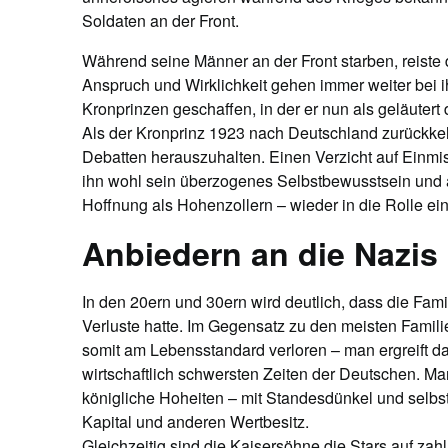
Soldaten an der Front.
Während seine Männer an der Front starben, reiste 
Anspruch und Wirklichkeit gehen immer weiter bei 
Kronprinzen geschaffen, in der er nun als geläutert 
Als der Kronprinz 1923 nach Deutschland zurückkehr
Debatten herauszuhalten. Einen Verzicht auf Einmis
ihn wohl sein überzogenes Selbstbewusstsein un
Hoffnung als Hohenzollern – wieder in die Rolle ein
Anbiedern an die Nazis
In den 20ern und 30ern wird deutlich, dass die Famil
Verluste hatte. Im Gegensatz zu den meisten Famili
somit am Lebensstandard verloren – man ergreift da
wirtschaftlich schwersten Zeiten der Deutschen. Man 
königliche Hoheiten – mit Standesdünkel und selbst
Kapital und anderen Wertbesitz.
Gleichzeitig sind die Kaisersöhne die Stars auf za