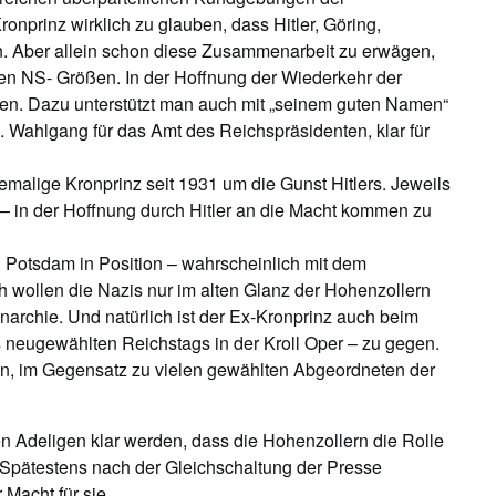
nprinz wirklich zu glauben, dass Hitler, Göring,
 Aber allein schon diese Zusammenarbeit zu erwägen,
den NS- Größen. In der Hoffnung der Wiederkehr der
eren. Dazu unterstützt man auch mit „seinem guten Namen“
2. Wahlgang für das Amt des Reichspräsidenten, klar für
malige Kronprinz seit 1931 um die Gunst Hitlers. Jeweils
z – in der Hoffnung durch Hitler an die Macht kommen zu
n Potsdam in Position – wahrscheinlich mit dem
ch wollen die Nazis nur im alten Glanz der Hohenzollern
narchie. Und natürlich ist der Ex-Kronprinz auch beim
 neugewählten Reichstags in der Kroll Oper – zu gegen.
en, im Gegensatz zu vielen gewählten Abgeordneten der
 Adeligen klar werden, dass die Hohenzollern die Rolle
n. Spätestens nach der Gleichschaltung der Presse
Macht für sie.