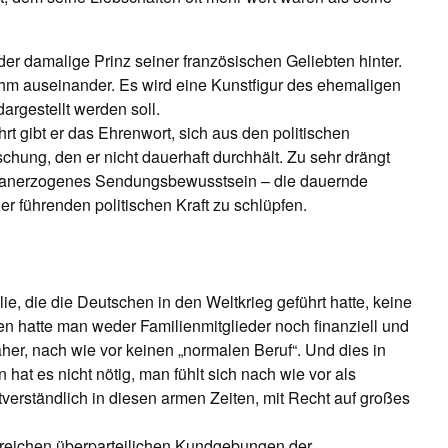
der damalige Prinz seiner französischen Geliebten hinter.
ihm auseinander. Es wird eine Kunstfigur des ehemaligen
dargestellt werden soll.
t gibt er das Ehrenwort, sich aus den politischen
chung, den er nicht dauerhaft durchhält. Zu sehr drängt
d anerzogenes Sendungsbewusstsein – die dauernde
er führenden politischen Kraft zu schlüpfen.
ie, die die Deutschen in den Weltkrieg geführt hatte, keine
en hatte man weder Familienmitglieder noch finanziell und
her, nach wie vor keinen „normalen Beruf“. Und dies in
hat es nicht nötig, man fühlt sich nach wie vor als
verständlich in diesen armen Zeiten, mit Recht auf großes
hlreichen überparteilichen Kundgebungen der