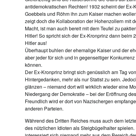
antidemokratischen Rechten! 1932 scheint der Ex-Kro
Goebbels und Röhm ihn zum Kaiser machen wollen.
zeigt doch die Kollaboration der Hohenzollern mit 
Macht, ist man auch bereit mit dem Teufel zu pakti
Hitler! So spricht sich der Ex-Kronprinz dann beim 
Hitler aus!
Überhaupt buhlen der ehemalige Kaiser und der ehe
aber jeder für sich und in gegenseitiger Konkurren
können.
Der Ex-Kronprinz bringt sich genüsslich am Tag vo
Hintergedanken, mehr als nur Statist zu sein. Jedo
glänzen – niemand dort will wirklich wieder eine Mo
Niedergang der Demokratie – bei der Eröffnung des
Freundlich wird er dort von Nazischergen empfang
anderen Parteien.
Während des Dritten Reiches muss auch dem letzten
des nützlichen Idioten als Steigbügelhalter spiele
interessiert sich niemand mehr aus dem Bereich der 