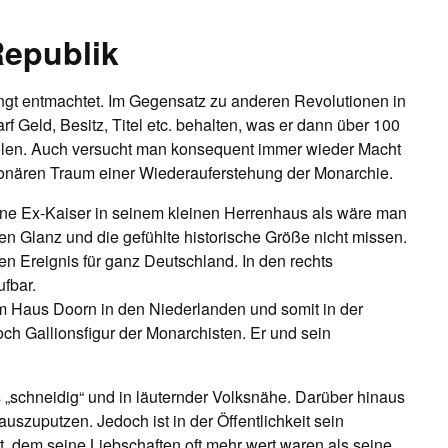
Republik
ingt entmachtet. Im Gegensatz zu anderen Revolutionen in
rf Geld, Besitz, Titel etc. behalten, was er dann über 100
ellen. Auch versucht man konsequent immer wieder Macht
onären Traum einer Wiederauferstehung der Monarchie.
ene Ex-Kaiser in seinem kleinen Herrenhaus als wäre man
n Glanz und die gefühlte historische Größe nicht missen.
n Ereignis für ganz Deutschland. In den rechts
fbar.
 im Haus Doorn in den Niederlanden und somit in der
och Gallionsfigur der Monarchisten. Er und sein
s „schneidig“ und in läuternder Volksnähe. Darüber hinaus
uszuputzen. Jedoch ist in der Öffentlichkeit sein
 dem seine Liebschaften oft mehr wert waren als seine